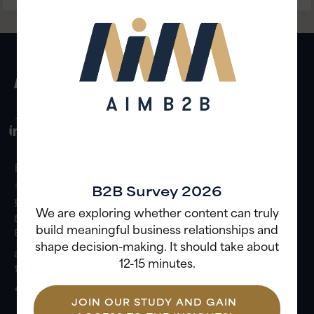
アプローチ
インサイト
AIM B2Bとは
日本事務所
〒105-0001
B2B Survey 2026
東京都港区虎ノ門5-13-1
We are exploring whether content can truly
虎ノ門40MTビル7F
build meaningful business relationships and
Eメール
shape decision-making. It should take about
always.forward@aim-b2b.com
12-15 minutes.
電話
+81-(0)3-4540-7730
JOIN OUR STUDY AND GAIN