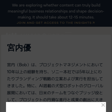
内
We are exploring whether content can truly build
容
meaningful business relationships and shape decision-
を
making. It should take about 12–15 minutes.
JOIN AND GET ACCESS TO THE INSIGHTS
ス
キ
日本語
ッ
宮内優
プ
宮内（Bob）は、プロジェクトマネジメントにおいて
10年以上の経験を持ち、ソニー本社では5年以上にわ
たりブランディング戦略の立案および実行を担当して
きました。特に、AI搭載の犬型ロボットのグローバル
展開においては、日米のチームをつなぐブリッジ役と
して、プロジェクトの円滑な進行と成果の創出に大き
く貢献しました。