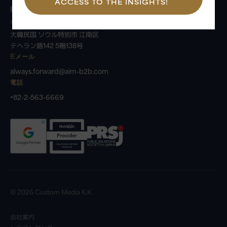
ACCESS TO THE INSIGHTS!
韓国事務所
〒06236
大韓民国 ソウル特別市 江南区
テヘラン路142 5階138号
Eメール
always.forward@aim-b2b.com
電話
+82-2-563-6669
© 2026 Custom Media K.K.
会社案内