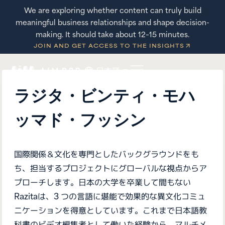
内
We are exploring whether content can truly build
容
meaningful business relationships and shape decision-
を
making. It should take about 12–15 minutes.
JOIN AND GET ACCESS TO THE INSIGHTS
ス
キ
日本語
ッ
ラジタ・ビンティ・モハ
プ
ッマド・フッシン
国際関係＆文化を専門としたバックグラウンドをも
ち、担当するプロジェクトにグローバルな視点からア
プローチします。日本の大学を卒業して間もない
Razitaは、3 つの言語に堪能で効果的な異文化コミュ
ニケーションを得意としています。これまで日本語教
科書のビデオ編集者として働いた経験から、マルチメ